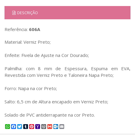
DESCRIÇÃO
Referência:
606A
Material: Verniz Preto;
Enfeite: Fivela de Ajuste na Cor Dourado;
Palmilha: com 8 mm de Espessura, Espuma em EVA,
Revestida com Verniz Preto e Taloneira Napa Preto;
Forro: Napa na cor Preto;
Salto: 6,5 cm de Altura encapado em Verniz Preto;
Solado de PVC antiderrapante na cor Preto.
WhatsApp
Facebook
Twitter
Tumblr
Pinterest
Yahoo
WordPress
Gmail
Outlook.com
Email
Mail