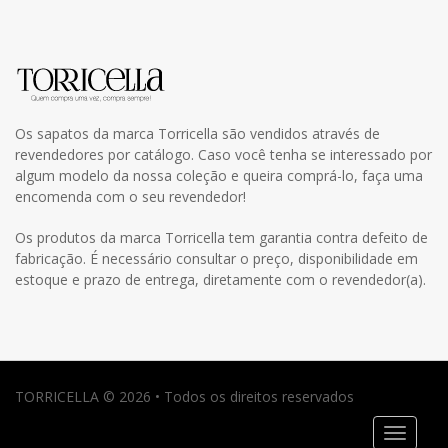
Os sapatos da marca Torricella são vendidos através de
revendedores por catálogo. Caso você tenha se interessado por
algum modelo da nossa coleção e queira comprá-lo, faça uma
encomenda com o seu revendedor!
Os produtos da marca Torricella tem garantia contra defeito de
fabricação. É necessário consultar o preço, disponibilidade em
estoque e prazo de entrega, diretamente com o revendedor(a).
TORRICELLA © 2026 • Todos os direitos reservados
Toggle