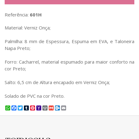
Referência:
601H
Material: Verniz Onça;
Palmilha: 8 mm de Espessura, Espuma em EVA, e Taloneira
Napa Preto;
Forro: Cacharrel, material espumado para maior conforto na
cor Preto;
Salto: 6,5 cm de Altura encapado em Verniz Onça;
Solado de PVC na cor Preto.
WhatsApp
Facebook
Twitter
Tumblr
Pinterest
Yahoo
WordPress
Gmail
Outlook.com
Email
Mail