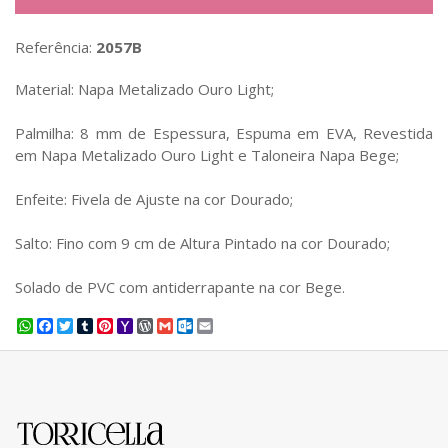
Referência:
2057B
Material: Napa Metalizado Ouro Light;
Palmilha: 8 mm de Espessura, Espuma em EVA, Revestida
em Napa Metalizado Ouro Light e Taloneira Napa Bege;
Enfeite: Fivela de Ajuste na cor Dourado;
Salto: Fino com 9 cm de Altura Pintado na cor Dourado;
Solado de PVC com antiderrapante na cor Bege.
WhatsApp
Facebook
Twitter
Tumblr
Pinterest
Yahoo
WordPress
Gmail
Outlook.com
Email
Mail