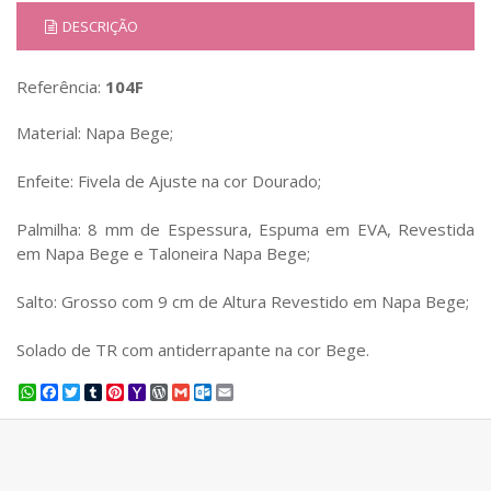
DESCRIÇÃO
Referência:
104F
Material: Napa Bege;
Enfeite: Fivela de Ajuste na cor Dourado;
Palmilha: 8 mm de Espessura, Espuma em EVA, Revestida
em Napa Bege e Taloneira Napa Bege;
Salto: Grosso com 9 cm de Altura Revestido em Napa Bege;
Solado de TR com antiderrapante na cor Bege.
WhatsApp
Facebook
Twitter
Tumblr
Pinterest
Yahoo
WordPress
Gmail
Outlook.com
Email
Mail